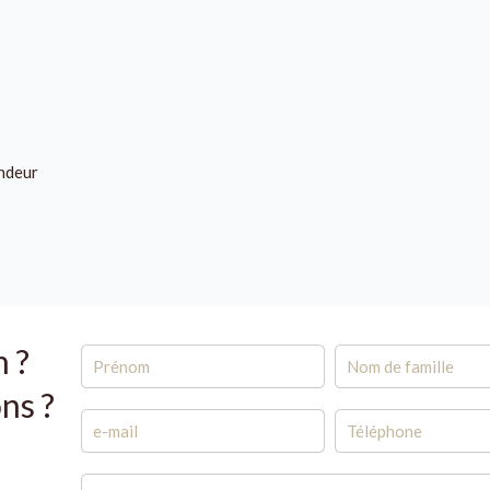
endeur
n ?
ns ?