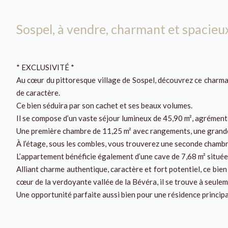
Sospel, à vendre, charmant et spacie
* EXCLUSIVITÉ *
Au cœur du pittoresque village de Sospel, découvrez ce charman
de caractère.
Ce bien séduira par son cachet et ses beaux volumes.
Il se compose d’un vaste séjour lumineux de 45,90 m², agrément
Une première chambre de 11,25 m² avec rangements, une grande 
À l’étage, sous les combles, vous trouverez une seconde chambre
L’appartement bénéficie également d’une cave de 7,68 m² située
Alliant charme authentique, caractère et fort potentiel, ce bie
cœur de la verdoyante vallée de la Bévéra, il se trouve à seulem
Une opportunité parfaite aussi bien pour une résidence princip