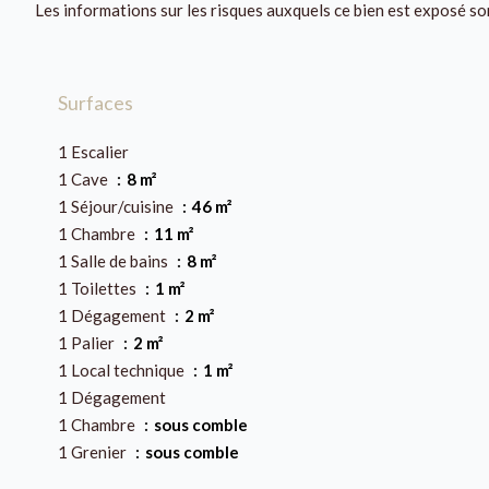
Les informations sur les risques auxquels ce bien est exposé so
Surfaces
1 Escalier
1 Cave
8 m²
1 Séjour/cuisine
46 m²
1 Chambre
11 m²
1 Salle de bains
8 m²
1 Toilettes
1 m²
1 Dégagement
2 m²
1 Palier
2 m²
1 Local technique
1 m²
1 Dégagement
1 Chambre
sous comble
1 Grenier
sous comble