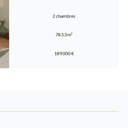
2 chambres
78.53 m²
189 000 €