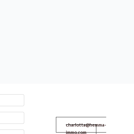
charlotta@hemma-
immo.com