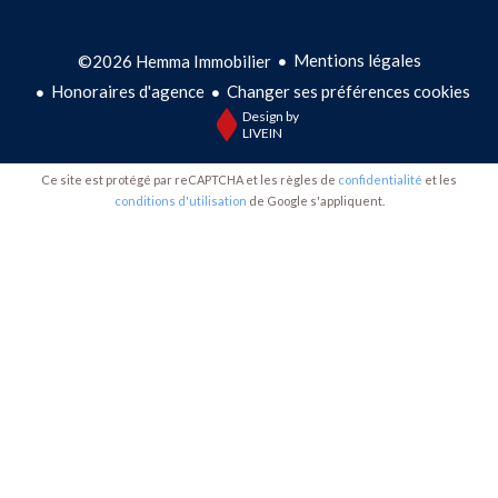
Mentions légales
©2026 Hemma Immobilier
Honoraires d'agence
Changer ses préférences cookies
Design by
LIVEIN
Ce site est protégé par reCAPTCHA et les règles de
confidentialité
et les
conditions d'utilisation
de Google s'appliquent.